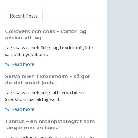
Recent Posts
Coilovers och coils – varför jag
önskar att jag...
Jag ska vara helt ärlig: jag brydde mig inte
särskilt mycket om...
Read more
Serva bilen i Stockholm – så gör
du det smart (och...
Jag ska vara helt ärlig: att serva bilen i
Stockholm har aldrig varit...
Read more
Tannus – en bröllopsfotograf som
fångar mer än bara...
Jag ska erkänna en sak: när jag först hörde