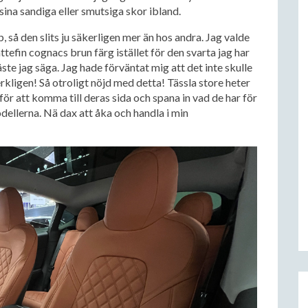
ina sandiga eller smutsiga skor ibland.
, så den slits ju säkerligen mer än hos andra. Jag valde
jättefin cognacs brun färg istället för den svarta jag har
ste jag säga. Jag hade förväntat mig att det inte skulle
erkligen! Så otroligt nöjd med detta! Tässla store heter
för att komma till deras sida och spana in vad de har för
odellerna. Nä dax att åka och handla i min