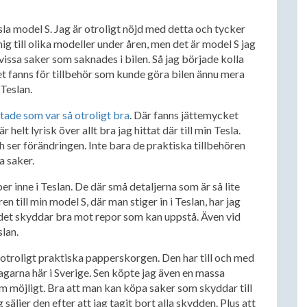
esla model S. Jag är otroligt nöjd med detta och tycker
ig till olika modeller under åren, men det är model S jag
vissa saker som saknades i bilen. Så jag började kolla
 det fanns för tillbehör som kunde göra bilen ännu mera
Teslan.
tade som var så otroligt bra
. Där fanns jättemycket
r helt lyrisk över allt bra jag hittat där till min Tesla.
ch ser förändringen. Inte bara de praktiska tillbehören
a saker.
iber inne i Teslan. De där små detaljerna som är så lite
 till min model S, där man stiger in i Teslan, har jag
h det skyddar bra mot repor som kan uppstå. Även vid
slan.
 otroligt praktiska papperskorgen. Den har till och med
garna här i Sverige. Sen köpte jag även en massa
som möjligt. Bra att man kan köpa saker som skyddar till
säljer den efter att jag tagit bort alla skydden. Plus att