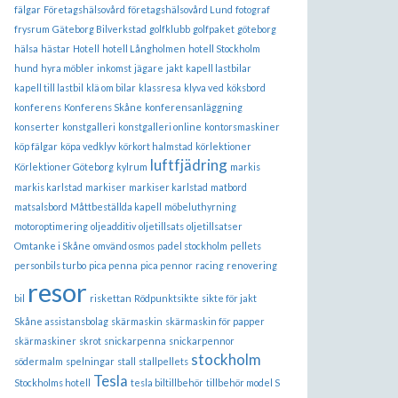
fälgar
Företagshälsovård
företagshälsovård Lund
fotograf
frysrum
Gäteborg Bilverkstad
golfklubb
golfpaket
göteborg
hälsa
hästar
Hotell
hotell Långholmen
hotell Stockholm
hund
hyra möbler
inkomst
jägare
jakt
kapell lastbilar
kapell till lastbil
klä om bilar
klassresa
klyva ved
köksbord
konferens
Konferens Skåne
konferensanläggning
konserter
konstgalleri
konstgalleri online
kontorsmaskiner
köp fälgar
köpa vedklyv
körkort halmstad
körlektioner
luftfjädring
Körlektioner Göteborg
kylrum
markis
markis karlstad
markiser
markiser karlstad
matbord
matsalsbord
Måttbeställda kapell
möbeluthyrning
motoroptimering
oljeadditiv
oljetillsats
oljetillsatser
Omtanke i Skåne
omvänd osmos
padel stockholm
pellets
personbils turbo
pica penna
pica pennor
racing
renovering
resor
bil
riskettan
Rödpunktsikte
sikte för jakt
Skåne assistansbolag
skärmaskin
skärmaskin för papper
skärmaskiner
skrot
snickarpenna
snickarpennor
stockholm
södermalm
spelningar
stall
stallpellets
Tesla
Stockholms hotell
tesla biltillbehör
tillbehör model S