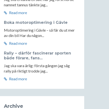
namnet tannus tänkte jag...
Read more
Boka motoroptimering i Gävle
Motoroptimering i Gävle – så får du ut mer
av din bil Har du någon...
Read more
Rally – därför fascinerar sporten
både förare, fans...
Jag ska vara ärlig: första gången jag såg
rally på riktigt trodde jag...
Read more
Archive