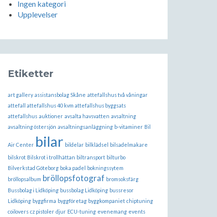
Ingen kategori
Upplevelser
Etiketter
art gallery
assistansbolag Skåne
attefallshus två våningar
attefall attefallshus 40 kvm attefallshus byggsats
attefallshus
auktioner
avsalta havsvatten
avsaltning
avsaltning östersjön
avsaltningsanläggning
b-vitaminer
Bil
bilar
Air Center
bildelar
bilklädsel
bilsadelmakare
bilskrot
Bilskrot i trollhättan
biltransport
bilturbo
Bilverkstad Göteborg
boka padel
bokningssytem
bröllopsfotograf
bröllopsalbum
bromsoksfärg
Bussbolag i Lidköping
bussbolag Lidköping
bussresor
Lidköping
byggfirma
byggföretag
byggkompaniet
chiptuning
coilovers
cz pistoler
djur
ECU-tuning
evenemang
events