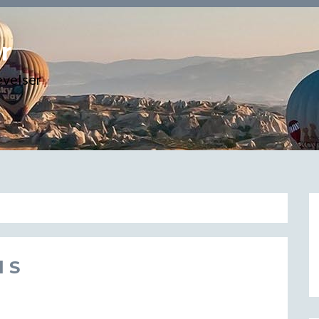
r
evelser
l S