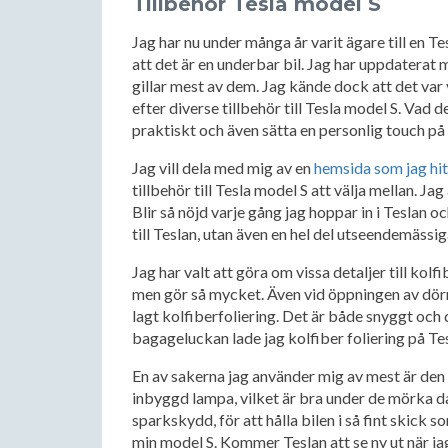
Tillbehör Tesla model S
Jag har nu under många år varit ägare till en T
att det är en underbar bil. Jag har uppdaterat m
gillar mest av dem. Jag kände dock att det var 
efter diverse tillbehör till Tesla model S. Vad
praktiskt och även sätta en personlig touch på 
Jag vill dela med mig av en
hemsida som jag hit
tillbehör till Tesla model S att välja mellan. Jag ä
Blir så nöjd varje gång jag hoppar in i Teslan o
till Teslan, utan även en hel del utseendemässig
Jag har valt att göra om vissa detaljer till kolf
men gör så mycket. Även vid öppningen av dörren
lagt kolfiberfoliering. Det är både snyggt oc
bagageluckan lade jag kolfiber foliering på Te
En av sakerna jag använder mig av mest är den
inbyggd lampa, vilket är bra under de mörka da
sparkskydd, för att hålla bilen i så fint skick 
min model S. Kommer Teslan att se ny ut när jag 