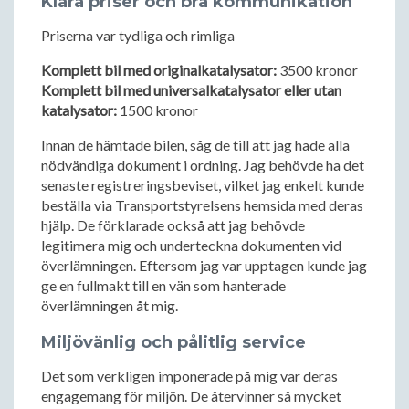
Klara priser och bra kommunikation
Priserna var tydliga och rimliga
Komplett bil med originalkatalysator:
3500 kronor
Komplett bil med universalkatalysator eller utan
katalysator:
1500 kronor
Innan de hämtade bilen, såg de till att jag hade alla
nödvändiga dokument i ordning. Jag behövde ha det
senaste registreringsbeviset, vilket jag enkelt kunde
beställa via Transportstyrelsens hemsida med deras
hjälp. De förklarade också att jag behövde
legitimera mig och underteckna dokumenten vid
överlämningen. Eftersom jag var upptagen kunde jag
ge en fullmakt till en vän som hanterade
överlämningen åt mig.
Miljövänlig och pålitlig service
Det som verkligen imponerade på mig var deras
engagemang för miljön. De återvinner så mycket