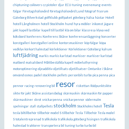
chiptuning
coilovers
cz pistoler
djur
ECU-tuning
evenemang
events
fälgar
Företagshälsovård
företagshälsovård Lund
fotograf
frysrum
Gäteborg Bilverkstad
golfklubb
golfpaket
göteborg
hälsa
hästar
Hotell
hotell Långholmen
hotell Stockholm
hund
hyra möbler
inkomst
jägare
jakt
kapell lastbilar
kapell till lastbil
klä om bilar
klassresa
klyva ved
köksbord
konferens
Konferens Skåne
konferensanläggning
konserter
konstgalleri
konstgalleri online
kontorsmaskiner
köp fälgar
köpa
vedklyv
körkort halmstad
körlektioner
Körlektioner Göteborg
kylrum
luftfjädring
markis
markis karlstad
markiser
markiser karlstad
matbord
matsalsbord
Måttbeställda kapell
möbeluthyrning
motoroptimering
oljeadditiv
oljetillsats
oljetillsatser
Omtanke i Skåne
omvänd osmos
padel stockholm
pellets
personbils turbo
pica penna
pica
resor
pennor
racing
renovering bil
riskettan
Rödpunktsikte
sikte för jakt
Skåne assistansbolag
skärmaskin
skärmaskin för papper
skärmaskiner
skrot
snickarpenna
snickarpennor
södermalm
stockholm
Tesla
spelningar
stall
stallpellets
Stockholms hotell
tesla biltillbehör
tillbehör model S
tillbehör Tesla
Tillbehör Tesla model
S
totalentreprenad
trafikskola
trafikskola göteborg hisingen
trafikskola
halmstad
traktorer
transportera bil
tuning
turbo
turbo bil