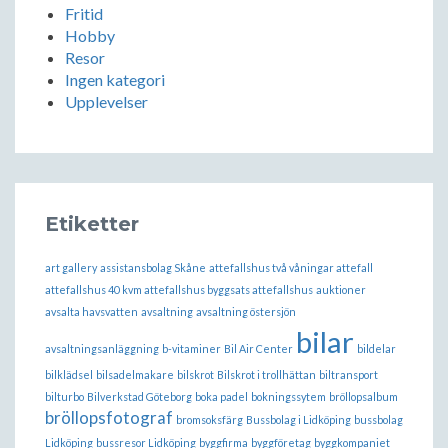
Fritid
Hobby
Resor
Ingen kategori
Upplevelser
Etiketter
art gallery
assistansbolag Skåne
attefallshus två våningar attefall
attefallshus 40 kvm attefallshus byggsats attefallshus
auktioner
avsalta havsvatten
avsaltning
avsaltning östersjön
bilar
avsaltningsanläggning
b-vitaminer
Bil Air Center
bildelar
bilklädsel
bilsadelmakare
bilskrot
Bilskrot i trollhättan
biltransport
bilturbo
Bilverkstad Göteborg
boka padel
bokningssytem
bröllopsalbum
bröllopsfotograf
bromsoksfärg
Bussbolag i Lidköping
bussbolag
Lidköping
bussresor Lidköping
byggfirma
byggföretag
byggkompaniet