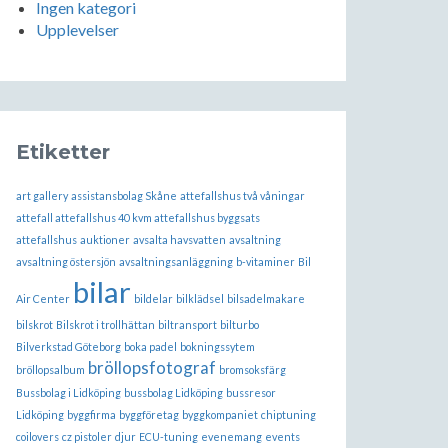
Ingen kategori
Upplevelser
Etiketter
art gallery
assistansbolag Skåne
attefallshus två våningar
attefall attefallshus 40 kvm attefallshus byggsats
attefallshus
auktioner
avsalta havsvatten
avsaltning
avsaltning östersjön
avsaltningsanläggning
b-vitaminer
Bil
bilar
Air Center
bildelar
bilklädsel
bilsadelmakare
bilskrot
Bilskrot i trollhättan
biltransport
bilturbo
Bilverkstad Göteborg
boka padel
bokningssytem
bröllopsfotograf
bröllopsalbum
bromsoksfärg
Bussbolag i Lidköping
bussbolag Lidköping
bussresor
Lidköping
byggfirma
byggföretag
byggkompaniet
chiptuning
coilovers
cz pistoler
djur
ECU-tuning
evenemang
events