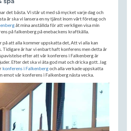
& spa
nar det bästa. Vi står ut med så mycket varje dag och
ästa år ska vi lansera en ny tjänst inom vårt företag och
kenberg
åt mina anställda för att verkligen visa min
erens på falkenberg på enebackens kraftkälla.
r på att alla kommer uppskatta det, Att vi alla kan
s. Tidigare år har vi enbart haft konferens men detta år
 spavistelse efter att vår konferens i Falkenberg är
uder. Efter det ska vi äta god mat och dricka gott. Jag
år
konferens i Falkenberg
och alla verkade uppskatta
ram emot vår konferens i Falkenberg nästa vecka.