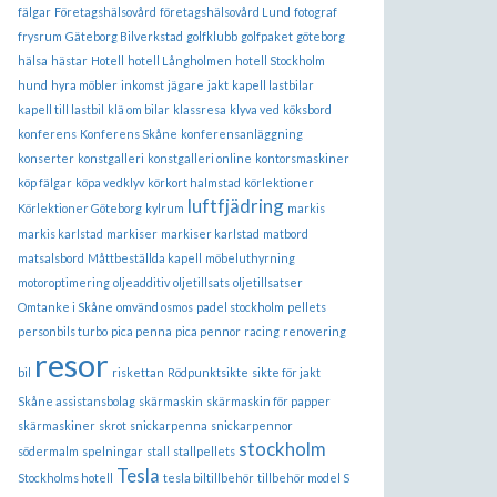
fälgar
Företagshälsovård
företagshälsovård Lund
fotograf
frysrum
Gäteborg Bilverkstad
golfklubb
golfpaket
göteborg
hälsa
hästar
Hotell
hotell Långholmen
hotell Stockholm
hund
hyra möbler
inkomst
jägare
jakt
kapell lastbilar
kapell till lastbil
klä om bilar
klassresa
klyva ved
köksbord
konferens
Konferens Skåne
konferensanläggning
konserter
konstgalleri
konstgalleri online
kontorsmaskiner
köp fälgar
köpa vedklyv
körkort halmstad
körlektioner
luftfjädring
Körlektioner Göteborg
kylrum
markis
markis karlstad
markiser
markiser karlstad
matbord
matsalsbord
Måttbeställda kapell
möbeluthyrning
motoroptimering
oljeadditiv
oljetillsats
oljetillsatser
Omtanke i Skåne
omvänd osmos
padel stockholm
pellets
personbils turbo
pica penna
pica pennor
racing
renovering
resor
bil
riskettan
Rödpunktsikte
sikte för jakt
Skåne assistansbolag
skärmaskin
skärmaskin för papper
skärmaskiner
skrot
snickarpenna
snickarpennor
stockholm
södermalm
spelningar
stall
stallpellets
Tesla
Stockholms hotell
tesla biltillbehör
tillbehör model S