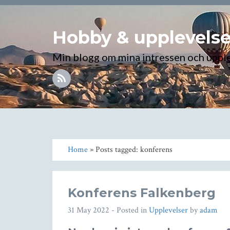
Hobby & upplevelse
Min blogg om mina intressen och uppl
Home
» Posts tagged: konferens
Konferens Falkenberg
31 May 2022
- Posted in
Upplevelser
by
adam