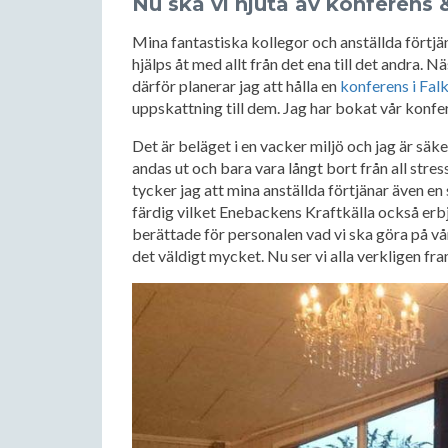
Nu ska vi njuta av konferens 
Mina fantastiska kollegor och anställda förtjä
hjälps åt med allt från det ena till det andra. N
därför planerar jag att hålla en
konferens i Fal
uppskattning till dem. Jag har bokat vår konf
Det är beläget i en vacker miljö och jag är säke
andas ut och bara vara långt bort från all stres
tycker jag att mina anställda förtjänar även en
färdig vilket Enebackens Kraftkälla också erbj
berättade för personalen vad vi ska göra på v
det väldigt mycket. Nu ser vi alla verkligen f