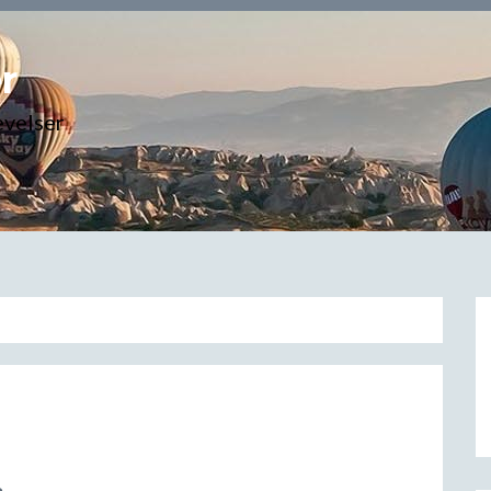
r
evelser