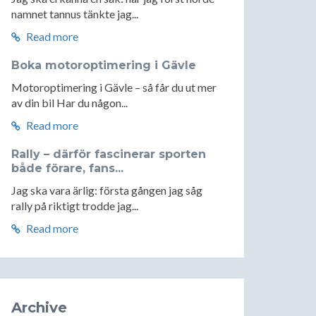
namnet tannus tänkte jag...
Read more
Boka motoroptimering i Gävle
Motoroptimering i Gävle – så får du ut mer
av din bil Har du någon...
Read more
Rally – därför fascinerar sporten
både förare, fans...
Jag ska vara ärlig: första gången jag såg
rally på riktigt trodde jag...
Read more
Archive