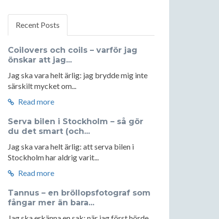
Recent Posts
Coilovers och coils – varför jag
önskar att jag...
Jag ska vara helt ärlig: jag brydde mig inte
särskilt mycket om...
Read more
Serva bilen i Stockholm – så gör
du det smart (och...
Jag ska vara helt ärlig: att serva bilen i
Stockholm har aldrig varit...
Read more
Tannus – en bröllopsfotograf som
fångar mer än bara...
Jag ska erkänna en sak: när jag först hörde