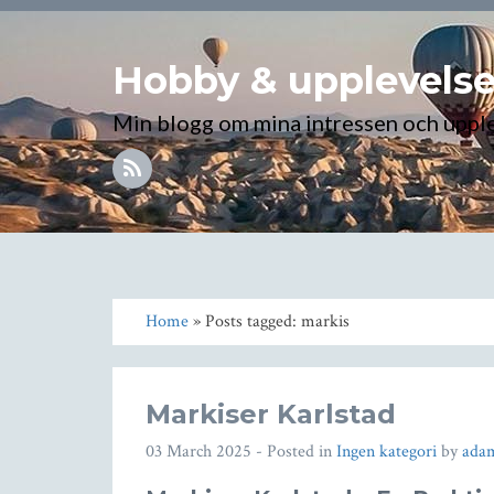
Hobby & upplevelse
Min blogg om mina intressen och uppl
Home
» Posts tagged: markis
Markiser Karlstad
03 March 2025
- Posted in
Ingen kategori
by
ada