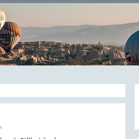
r
evelser
m