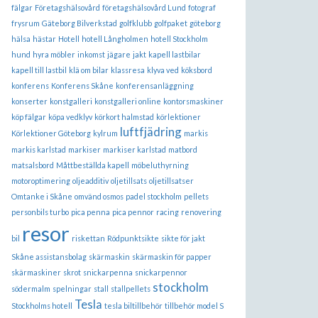
fälgar
Företagshälsovård
företagshälsovård Lund
fotograf
frysrum
Gäteborg Bilverkstad
golfklubb
golfpaket
göteborg
hälsa
hästar
Hotell
hotell Långholmen
hotell Stockholm
hund
hyra möbler
inkomst
jägare
jakt
kapell lastbilar
kapell till lastbil
klä om bilar
klassresa
klyva ved
köksbord
konferens
Konferens Skåne
konferensanläggning
konserter
konstgalleri
konstgalleri online
kontorsmaskiner
köp fälgar
köpa vedklyv
körkort halmstad
körlektioner
luftfjädring
Körlektioner Göteborg
kylrum
markis
markis karlstad
markiser
markiser karlstad
matbord
matsalsbord
Måttbeställda kapell
möbeluthyrning
motoroptimering
oljeadditiv
oljetillsats
oljetillsatser
Omtanke i Skåne
omvänd osmos
padel stockholm
pellets
personbils turbo
pica penna
pica pennor
racing
renovering
resor
bil
riskettan
Rödpunktsikte
sikte för jakt
Skåne assistansbolag
skärmaskin
skärmaskin för papper
skärmaskiner
skrot
snickarpenna
snickarpennor
stockholm
södermalm
spelningar
stall
stallpellets
Tesla
Stockholms hotell
tesla biltillbehör
tillbehör model S