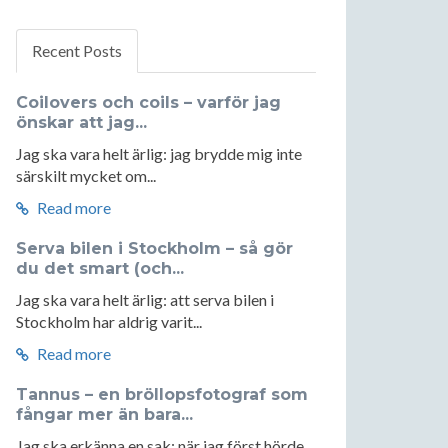
Recent Posts
Coilovers och coils – varför jag
önskar att jag...
Jag ska vara helt ärlig: jag brydde mig inte
särskilt mycket om...
Read more
Serva bilen i Stockholm – så gör
du det smart (och...
Jag ska vara helt ärlig: att serva bilen i
Stockholm har aldrig varit...
Read more
Tannus – en bröllopsfotograf som
fångar mer än bara...
Jag ska erkänna en sak: när jag först hörde