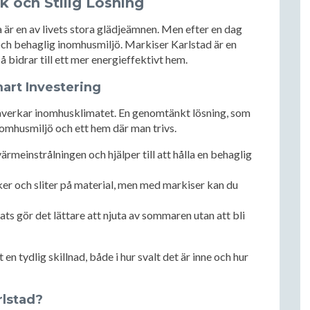
k och Stilig Lösning
da är en av livets stora glädjeämnen. Men efter en dag
och behaglig inomhusmiljö. Markiser Karlstad är en
 bidrar till ett mer energieffektivt hem.
mart Investering
påverkar inomhusklimatet. En genomtänkt lösning, som
nomhusmiljö och ett hem där man trivs.
rmeinstrålningen och hjälper till att hålla en behaglig
ker och sliter på material, men med markiser kan du
ts gör det lättare att njuta av sommaren utan att bli
en tydlig skillnad, både i hur svalt det är inne och hur
rlstad?