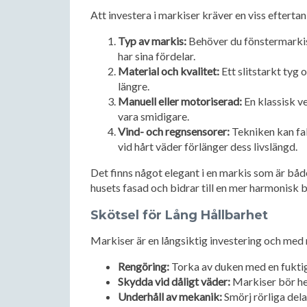
Att investera i markiser kräver en viss efterta
Typ av markis:
Behöver du fönstermarkise
har sina fördelar.
Material och kvalitet:
Ett slitstarkt tyg 
längre.
Manuell eller motoriserad:
En klassisk v
vara smidigare.
Vind- och regnsensorer:
Tekniken kan fakt
vid hårt väder förlänger dess livslängd.
Det finns något elegant i en markis som är både 
husets fasad och bidrar till en mer harmonisk 
Skötsel för Lång Hållbarhet
Markiser är en långsiktig investering och med r
Rengöring:
Torka av duken med en fuktig 
Skydda vid dåligt väder:
Markiser bör hel
Underhåll av mekanik:
Smörj rörliga dela