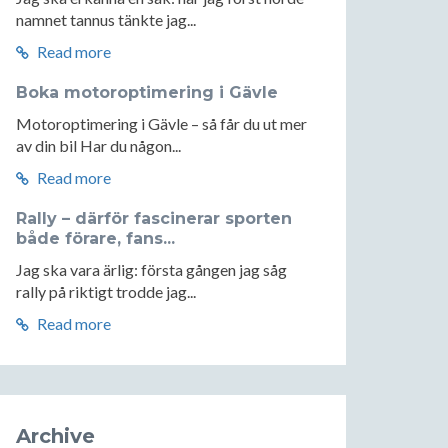
namnet tannus tänkte jag...
Read more
Boka motoroptimering i Gävle
Motoroptimering i Gävle – så får du ut mer
av din bil Har du någon...
Read more
Rally – därför fascinerar sporten
både förare, fans...
Jag ska vara ärlig: första gången jag såg
rally på riktigt trodde jag...
Read more
Archive