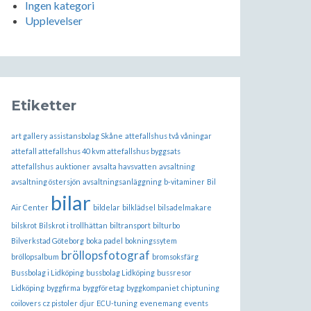
Ingen kategori
Upplevelser
Etiketter
art gallery
assistansbolag Skåne
attefallshus två våningar
attefall attefallshus 40 kvm attefallshus byggsats
attefallshus
auktioner
avsalta havsvatten
avsaltning
avsaltning östersjön
avsaltningsanläggning
b-vitaminer
Bil
bilar
Air Center
bildelar
bilklädsel
bilsadelmakare
bilskrot
Bilskrot i trollhättan
biltransport
bilturbo
Bilverkstad Göteborg
boka padel
bokningssytem
bröllopsfotograf
bröllopsalbum
bromsoksfärg
Bussbolag i Lidköping
bussbolag Lidköping
bussresor
Lidköping
byggfirma
byggföretag
byggkompaniet
chiptuning
coilovers
cz pistoler
djur
ECU-tuning
evenemang
events