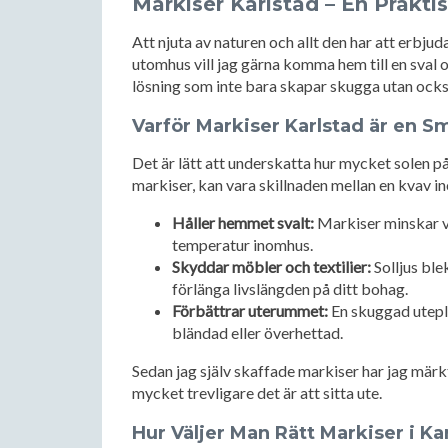
Markiser Karlstad – En Praktis
Att njuta av naturen och allt den har att erbju
utomhus vill jag gärna komma hem till en sval 
lösning som inte bara skapar skugga utan också
Varför Markiser Karlstad är en S
Det är lätt att underskatta hur mycket solen 
markiser, kan vara skillnaden mellan en kvav i
Håller hemmet svalt:
Markiser minskar vä
temperatur inomhus.
Skyddar möbler och textilier:
Solljus ble
förlänga livslängden på ditt bohag.
Förbättrar uterummet:
En skuggad utepla
bländad eller överhettad.
Sedan jag själv skaffade markiser har jag märkt 
mycket trevligare det är att sitta ute.
Hur Väljer Man Rätt Markiser i Ka