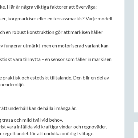
nke. Här är några viktiga faktorer att överväga:
r, korgmarkiser eller en terrassmarkis? Varje modell
och en robust konstruktion gör att markisen håller
ev fungerar utmärkt, men en motoriserad variant kan
iskt vara till nytta – en sensor som fäller in markisen
praktisk och estetiskt tilltalande. Den blir en del av
boendemiljö.
ätt underhåll kan de hålla i många år.
trasa och mild tvål vid behov.
st vara infällda vid kraftiga vindar och regnoväder.
r regelbundet för att undvika onödigt slitage.