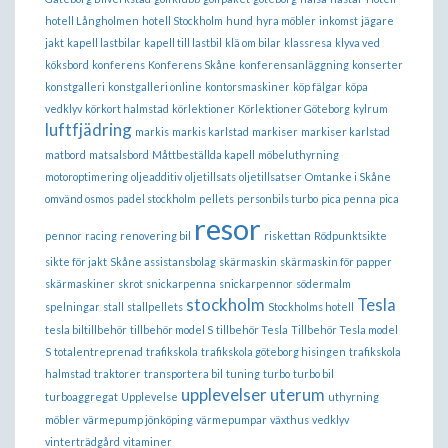
hotell Långholmen
hotell Stockholm
hund
hyra möbler
inkomst
jägare
jakt
kapell lastbilar
kapell till lastbil
klä om bilar
klassresa
klyva ved
köksbord
konferens
Konferens Skåne
konferensanläggning
konserter
konstgalleri
konstgalleri online
kontorsmaskiner
köp fälgar
köpa
vedklyv
körkort halmstad
körlektioner
Körlektioner Göteborg
kylrum
luftfjädring
markis
markis karlstad
markiser
markiser karlstad
matbord
matsalsbord
Måttbeställda kapell
möbeluthyrning
motoroptimering
oljeadditiv
oljetillsats
oljetillsatser
Omtanke i Skåne
omvänd osmos
padel stockholm
pellets
personbils turbo
pica penna
pica
resor
pennor
racing
renovering bil
riskettan
Rödpunktsikte
sikte för jakt
Skåne assistansbolag
skärmaskin
skärmaskin för papper
skärmaskiner
skrot
snickarpenna
snickarpennor
södermalm
stockholm
Tesla
spelningar
stall
stallpellets
Stockholms hotell
tesla biltillbehör
tillbehör model S
tillbehör Tesla
Tillbehör Tesla model
S
totalentreprenad
trafikskola
trafikskola göteborg hisingen
trafikskola
halmstad
traktorer
transportera bil
tuning
turbo
turbo bil
upplevelser
uterum
turboaggregat
Upplevelse
uthyrning
möbler
värmepump jönköping
värmepumpar
växthus
vedklyv
vinterträdgård
vitaminer