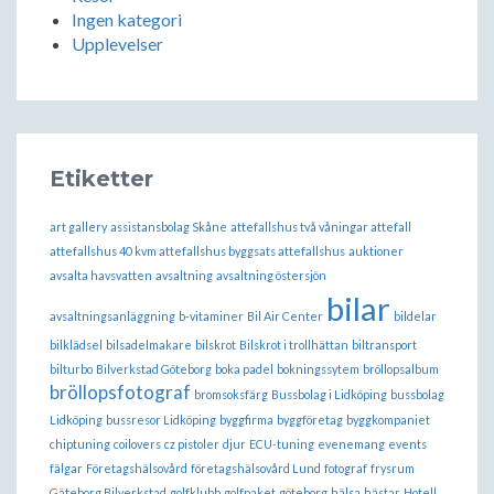
Ingen kategori
Upplevelser
Etiketter
art gallery
assistansbolag Skåne
attefallshus två våningar attefall
attefallshus 40 kvm attefallshus byggsats attefallshus
auktioner
avsalta havsvatten
avsaltning
avsaltning östersjön
bilar
avsaltningsanläggning
b-vitaminer
Bil Air Center
bildelar
bilklädsel
bilsadelmakare
bilskrot
Bilskrot i trollhättan
biltransport
bilturbo
Bilverkstad Göteborg
boka padel
bokningssytem
bröllopsalbum
bröllopsfotograf
bromsoksfärg
Bussbolag i Lidköping
bussbolag
Lidköping
bussresor Lidköping
byggfirma
byggföretag
byggkompaniet
chiptuning
coilovers
cz pistoler
djur
ECU-tuning
evenemang
events
fälgar
Företagshälsovård
företagshälsovård Lund
fotograf
frysrum
Gäteborg Bilverkstad
golfklubb
golfpaket
göteborg
hälsa
hästar
Hotell