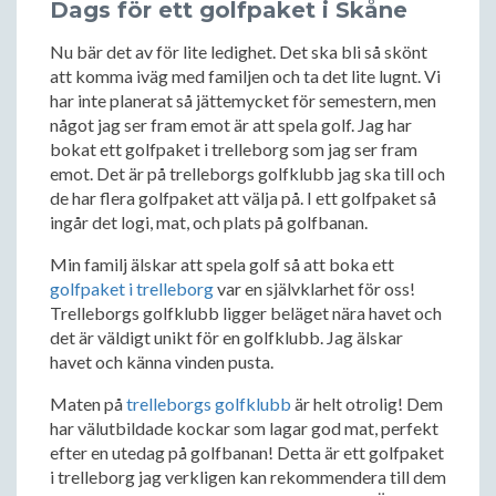
Dags för ett golfpaket i Skåne
Nu bär det av för lite ledighet. Det ska bli så skönt
att komma iväg med familjen och ta det lite lugnt. Vi
har inte planerat så jättemycket för semestern, men
något jag ser fram emot är att spela golf. Jag har
bokat ett golfpaket i trelleborg som jag ser fram
emot. Det är på trelleborgs golfklubb jag ska till och
de har flera golfpaket att välja på. I ett golfpaket så
ingår det logi, mat, och plats på golfbanan.
Min familj älskar att spela golf så att boka ett
golfpaket i trelleborg
var en självklarhet för oss!
Trelleborgs golfklubb ligger beläget nära havet och
det är väldigt unikt för en golfklubb. Jag älskar
havet och känna vinden pusta.
Maten på
trelleborgs golfklubb
är helt otrolig! Dem
har välutbildade kockar som lagar god mat, perfekt
efter en utedag på golfbanan! Detta är ett golfpaket
i trelleborg jag verkligen kan rekommendera till dem