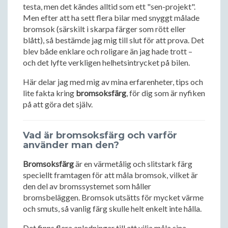
testa, men det kändes alltid som ett "sen-projekt".
Men efter att ha sett flera bilar med snyggt målade
bromsok (särskilt i skarpa färger som rött eller
blått), så bestämde jag mig till slut för att prova. Det
blev både enklare och roligare än jag hade trott –
och det lyfte verkligen helhetsintrycket på bilen.
Här delar jag med mig av mina erfarenheter, tips och
lite fakta kring
bromsoksfärg
, för dig som är nyfiken
på att göra det själv.
Vad är bromsoksfärg och varför
använder man den?
Bromsoksfärg
är en värmetålig och slitstark färg
speciellt framtagen för att måla bromsok, vilket är
den del av bromssystemet som håller
bromsbeläggen. Bromsok utsätts för mycket värme
och smuts, så vanlig färg skulle helt enkelt inte hålla.
Det finns flera anledningar till att vilja måla sina