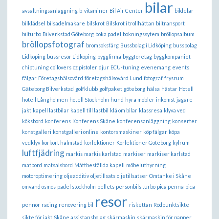
bilar
avsaltningsanläggning
b-vitaminer
Bil Air Center
bildelar
bilklädsel
bilsadelmakare
bilskrot
Bilskrot i trollhättan
biltransport
bilturbo
Bilverkstad Göteborg
boka padel
bokningssytem
bröllopsalbum
bröllopsfotograf
bromsoksfärg
Bussbolag i Lidköping
bussbolag
Lidköping
bussresor Lidköping
byggfirma
byggföretag
byggkompaniet
chiptuning
coilovers
cz pistoler
djur
ECU-tuning
evenemang
events
fälgar
Företagshälsovård
företagshälsovård Lund
fotograf
frysrum
Gäteborg Bilverkstad
golfklubb
golfpaket
göteborg
hälsa
hästar
Hotell
hotell Långholmen
hotell Stockholm
hund
hyra möbler
inkomst
jägare
jakt
kapell lastbilar
kapell till lastbil
klä om bilar
klassresa
klyva ved
köksbord
konferens
Konferens Skåne
konferensanläggning
konserter
konstgalleri
konstgalleri online
kontorsmaskiner
köp fälgar
köpa
vedklyv
körkort halmstad
körlektioner
Körlektioner Göteborg
kylrum
luftfjädring
markis
markis karlstad
markiser
markiser karlstad
matbord
matsalsbord
Måttbeställda kapell
möbeluthyrning
motoroptimering
oljeadditiv
oljetillsats
oljetillsatser
Omtanke i Skåne
omvänd osmos
padel stockholm
pellets
personbils turbo
pica penna
pica
resor
pennor
racing
renovering bil
riskettan
Rödpunktsikte
sikte för jakt
Skåne assistansbolag
skärmaskin
skärmaskin för papper