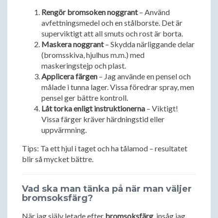
Rengör bromsoken noggrant
– Använd
avfettningsmedel och en stålborste. Det är
superviktigt att all smuts och rost är borta.
Maskera noggrant
– Skydda närliggande delar
(bromsskiva, hjulhus m.m.) med
maskeringstejp och plast.
Applicera färgen
– Jag använde en pensel och
målade i tunna lager. Vissa föredrar spray, men
pensel ger bättre kontroll.
Låt torka enligt instruktionerna
– Viktigt!
Vissa färger kräver härdningstid eller
uppvärmning.
Tips: Ta ett hjul i taget och ha tålamod – resultatet
blir så mycket bättre.
Vad ska man tänka på när man väljer
bromsoksfärg?
När jag själv letade efter
bromsoksfärg
, insåg jag