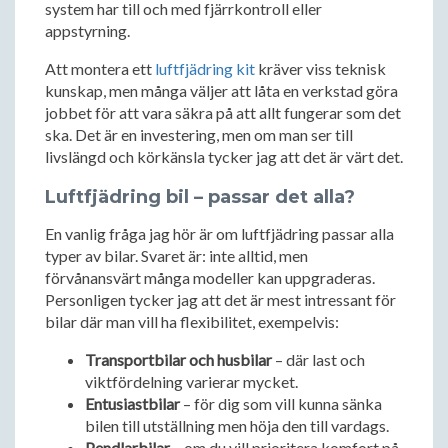
system har till och med fjärrkontroll eller
appstyrning.
Att montera ett
luftfjädring kit
kräver viss teknisk
kunskap, men många väljer att låta en verkstad göra
jobbet för att vara säkra på att allt fungerar som det
ska. Det är en investering, men om man ser till
livslängd och körkänsla tycker jag att det är värt det.
Luftfjädring bil – passar det alla?
En vanlig fråga jag hör är om luftfjädring passar alla
typer av bilar. Svaret är: inte alltid, men
förvånansvärt många modeller kan uppgraderas.
Personligen tycker jag att det är mest intressant för
bilar där man vill ha flexibilitet, exempelvis:
Transportbilar och husbilar
– där last och
viktfördelning varierar mycket.
Entusiastbilar
– för dig som vill kunna sänka
bilen till utställning men höja den till vardags.
Pendlarbilar
– om du vill prioritera komfort på