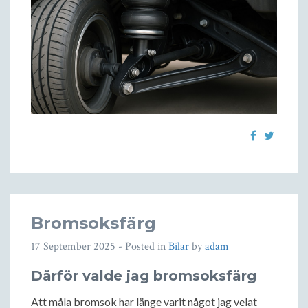
Bromsoksfärg
17 September 2025
- Posted in
Bilar
by
adam
Därför valde jag bromsoksfärg
Att måla bromsok har länge varit något jag velat