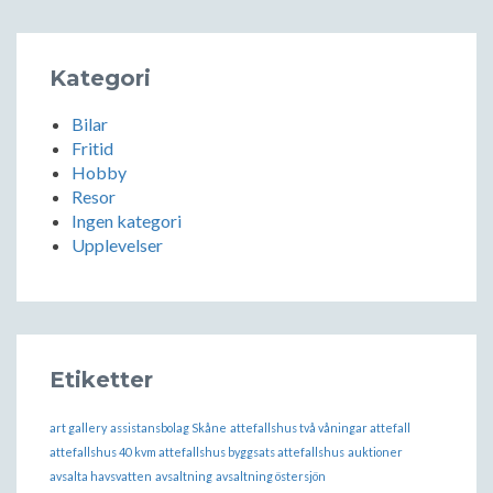
Kategori
Bilar
Fritid
Hobby
Resor
Ingen kategori
Upplevelser
Etiketter
art gallery
assistansbolag Skåne
attefallshus två våningar attefall
attefallshus 40 kvm attefallshus byggsats attefallshus
auktioner
avsalta havsvatten
avsaltning
avsaltning östersjön