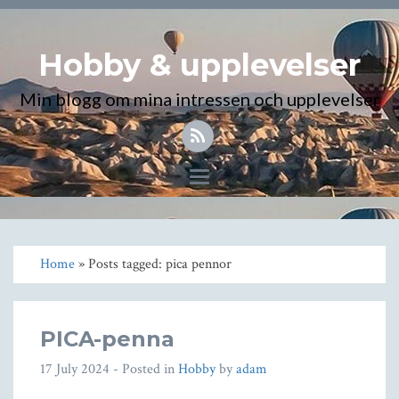
Hobby & upplevelser
Min blogg om mina intressen och upplevelser
Toggle
navigation
Home
» Posts tagged: pica pennor
PICA-penna
17 July 2024
- Posted in
Hobby
by
adam