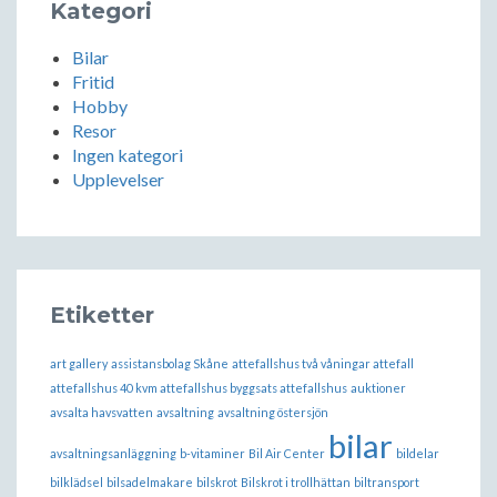
Kategori
Bilar
Fritid
Hobby
Resor
Ingen kategori
Upplevelser
Etiketter
art gallery
assistansbolag Skåne
attefallshus två våningar attefall
attefallshus 40 kvm attefallshus byggsats attefallshus
auktioner
avsalta havsvatten
avsaltning
avsaltning östersjön
bilar
avsaltningsanläggning
b-vitaminer
Bil Air Center
bildelar
bilklädsel
bilsadelmakare
bilskrot
Bilskrot i trollhättan
biltransport