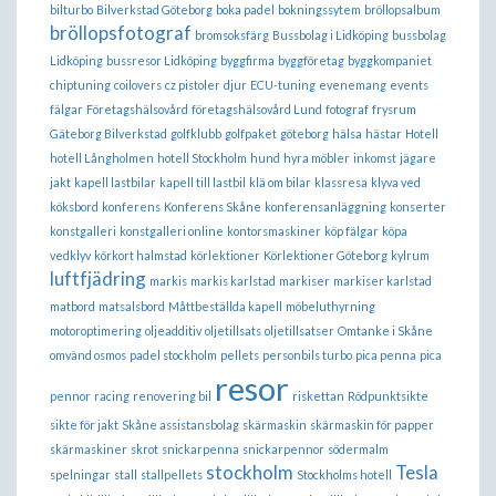
bilturbo
Bilverkstad Göteborg
boka padel
bokningssytem
bröllopsalbum
bröllopsfotograf
bromsoksfärg
Bussbolag i Lidköping
bussbolag
Lidköping
bussresor Lidköping
byggfirma
byggföretag
byggkompaniet
chiptuning
coilovers
cz pistoler
djur
ECU-tuning
evenemang
events
fälgar
Företagshälsovård
företagshälsovård Lund
fotograf
frysrum
Gäteborg Bilverkstad
golfklubb
golfpaket
göteborg
hälsa
hästar
Hotell
hotell Långholmen
hotell Stockholm
hund
hyra möbler
inkomst
jägare
jakt
kapell lastbilar
kapell till lastbil
klä om bilar
klassresa
klyva ved
köksbord
konferens
Konferens Skåne
konferensanläggning
konserter
konstgalleri
konstgalleri online
kontorsmaskiner
köp fälgar
köpa
vedklyv
körkort halmstad
körlektioner
Körlektioner Göteborg
kylrum
luftfjädring
markis
markis karlstad
markiser
markiser karlstad
matbord
matsalsbord
Måttbeställda kapell
möbeluthyrning
motoroptimering
oljeadditiv
oljetillsats
oljetillsatser
Omtanke i Skåne
omvänd osmos
padel stockholm
pellets
personbils turbo
pica penna
pica
resor
pennor
racing
renovering bil
riskettan
Rödpunktsikte
sikte för jakt
Skåne assistansbolag
skärmaskin
skärmaskin för papper
skärmaskiner
skrot
snickarpenna
snickarpennor
södermalm
stockholm
Tesla
spelningar
stall
stallpellets
Stockholms hotell