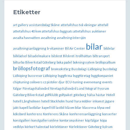
Etiketter
art gallery
assistansbolag Skåne
attefallshus två våningar attefall
attefallshus 40 kvm attefallshus byggsats attefallshus
auktioner
avsalta havsvatten
avsaltning
avsaltning östersjön
bilar
avsaltningsanläggning
b-vitaminer
Bil Air Center
bildelar
bilklädsel
bilsadelmakare
bilskrot
Bilskrot i trollhättan
biltransport
bilturbo
Bilverkstad Göteborg
boka padel
bokningssytem
bröllopsalbum
bröllopsfotograf
bromsoksfärg
Bussbolag i Lidköping
bussbolag
Lidköping
bussresor Lidköping
byggfirma
byggföretag
byggkompaniet
chiptuning
coilovers
cz pistoler
djur
ECU-tuning
evenemang
events
fälgar
Företagshälsovård
företagshälsovård Lund
fotograf
frysrum
Gäteborg Bilverkstad
golfklubb
golfpaket
göteborg
hälsa
hästar
Hotell
hotell Långholmen
hotell Stockholm
hund
hyra möbler
inkomst
jägare
jakt
kapell lastbilar
kapell till lastbil
klä om bilar
klassresa
klyva ved
köksbord
konferens
Konferens Skåne
konferensanläggning
konserter
konstgalleri
konstgalleri online
kontorsmaskiner
köp fälgar
köpa
vedklyv
körkort halmstad
körlektioner
Körlektioner Göteborg
kylrum