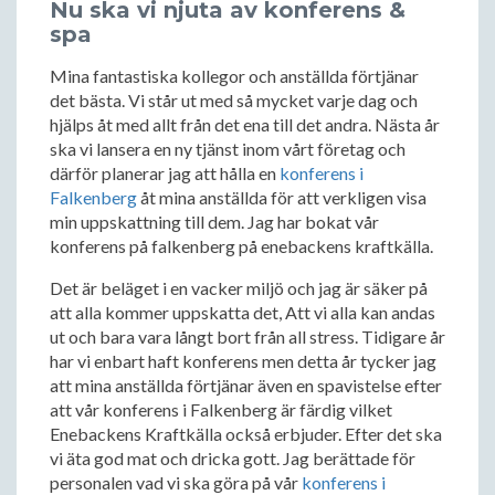
Nu ska vi njuta av konferens &
spa
Mina fantastiska kollegor och anställda förtjänar
det bästa. Vi står ut med så mycket varje dag och
hjälps åt med allt från det ena till det andra. Nästa år
ska vi lansera en ny tjänst inom vårt företag och
därför planerar jag att hålla en
konferens i
Falkenberg
åt mina anställda för att verkligen visa
min uppskattning till dem. Jag har bokat vår
konferens på falkenberg på enebackens kraftkälla.
Det är beläget i en vacker miljö och jag är säker på
att alla kommer uppskatta det, Att vi alla kan andas
ut och bara vara långt bort från all stress. Tidigare år
har vi enbart haft konferens men detta år tycker jag
att mina anställda förtjänar även en spavistelse efter
att vår konferens i Falkenberg är färdig vilket
Enebackens Kraftkälla också erbjuder. Efter det ska
vi äta god mat och dricka gott. Jag berättade för
personalen vad vi ska göra på vår
konferens i