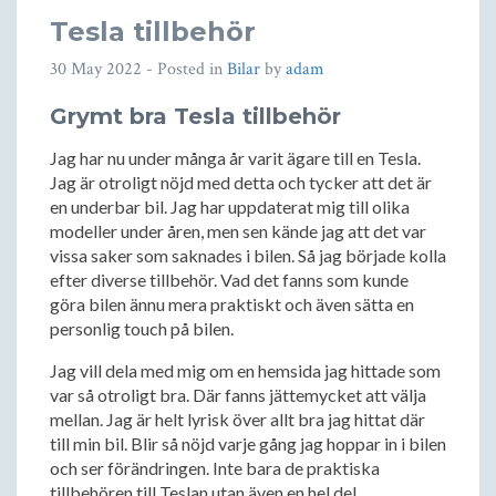
Tesla tillbehör
30 May 2022
- Posted in
Bilar
by
adam
Grymt bra Tesla tillbehör
Jag har nu under många år varit ägare till en Tesla.
Jag är otroligt nöjd med detta och tycker att det är
en underbar bil. Jag har uppdaterat mig till olika
modeller under åren, men sen kände jag att det var
vissa saker som saknades i bilen. Så jag började kolla
efter diverse tillbehör. Vad det fanns som kunde
göra bilen ännu mera praktiskt och även sätta en
personlig touch på bilen.
Jag vill dela med mig om en hemsida jag hittade som
var så otroligt bra. Där fanns jättemycket att välja
mellan. Jag är helt lyrisk över allt bra jag hittat där
till min bil. Blir så nöjd varje gång jag hoppar in i bilen
och ser förändringen. Inte bara de praktiska
tillbehören till Teslan utan även en hel del