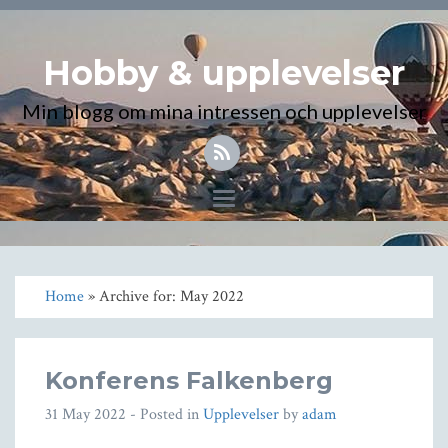
Hobby & upplevelser
Min blogg om mina intressen och upplevelser
Toggle
navigation
Home
» Archive for: May 2022
Konferens Falkenberg
31 May 2022
- Posted in
Upplevelser
by
adam