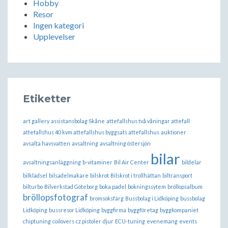
Hobby
Resor
Ingen kategori
Upplevelser
Etiketter
art gallery
assistansbolag Skåne
attefallshus två våningar attefall
attefallshus 40 kvm attefallshus byggsats attefallshus
auktioner
avsalta havsvatten
avsaltning
avsaltning östersjön
bilar
avsaltningsanläggning
b-vitaminer
Bil Air Center
bildelar
bilklädsel
bilsadelmakare
bilskrot
Bilskrot i trollhättan
biltransport
bilturbo
Bilverkstad Göteborg
boka padel
bokningssytem
bröllopsalbum
bröllopsfotograf
bromsoksfärg
Bussbolag i Lidköping
bussbolag
Lidköping
bussresor Lidköping
byggfirma
byggföretag
byggkompaniet
chiptuning
coilovers
cz pistoler
djur
ECU-tuning
evenemang
events