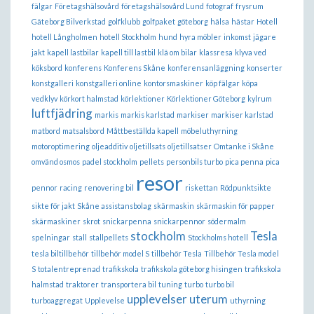
fälgar
Företagshälsovård
företagshälsovård Lund
fotograf
frysrum
Gäteborg Bilverkstad
golfklubb
golfpaket
göteborg
hälsa
hästar
Hotell
hotell Långholmen
hotell Stockholm
hund
hyra möbler
inkomst
jägare
jakt
kapell lastbilar
kapell till lastbil
klä om bilar
klassresa
klyva ved
köksbord
konferens
Konferens Skåne
konferensanläggning
konserter
konstgalleri
konstgalleri online
kontorsmaskiner
köp fälgar
köpa
vedklyv
körkort halmstad
körlektioner
Körlektioner Göteborg
kylrum
luftfjädring
markis
markis karlstad
markiser
markiser karlstad
matbord
matsalsbord
Måttbeställda kapell
möbeluthyrning
motoroptimering
oljeadditiv
oljetillsats
oljetillsatser
Omtanke i Skåne
omvänd osmos
padel stockholm
pellets
personbils turbo
pica penna
pica
resor
pennor
racing
renovering bil
riskettan
Rödpunktsikte
sikte för jakt
Skåne assistansbolag
skärmaskin
skärmaskin för papper
skärmaskiner
skrot
snickarpenna
snickarpennor
södermalm
stockholm
Tesla
spelningar
stall
stallpellets
Stockholms hotell
tesla biltillbehör
tillbehör model S
tillbehör Tesla
Tillbehör Tesla model
S
totalentreprenad
trafikskola
trafikskola göteborg hisingen
trafikskola
halmstad
traktorer
transportera bil
tuning
turbo
turbo bil
upplevelser
uterum
turboaggregat
Upplevelse
uthyrning