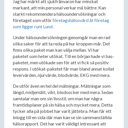
Jag har märkt att sjukfrånvaron har minskat
markant, att min personal verkar må bättre. Kan
starkt rekommendera hälsoundersökningar och
företaget som utför
företagshälsovård åt företag
som ligger runt Lund.
Under hälsoundersökningen genomgår man en rad
olika saker för att ta reda på hur kroppen mår. Det
finns olika paket man kan välja mellan. Vi har
paketet som heter utökat. Till en början hade vi bas-
paketet, men utökade sen för att vi fick så positiv
respons. I utökat-paketet får man bland annat kollat
levervärden, njurvärde, blodvärde, EKG med mera.
De utför även en hel del mätningar. Mätningar som
längd, midjemått, vikt, blodsocker med mera. Sedan
samtalar man om sin livsstil, om man har några
framtidsplaner på sin hälsa och mycket mera. Detta
tycker alla på jobbet har varit jättebra. Man får ett
inlogg till en sida där man kan se sin sammanställda
hälsorapport. Det har varit väldigt intressant att