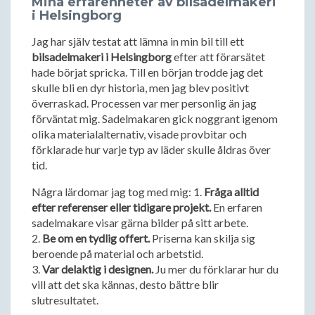
Mina erfarenheter av bilsadelmakeri
i Helsingborg
Jag har själv testat att lämna in min bil till ett
bilsadelmakeri i Helsingborg
efter att förarsätet
hade börjat spricka. Till en början trodde jag det
skulle bli en dyr historia, men jag blev positivt
överraskad. Processen var mer personlig än jag
förväntat mig. Sadelmakaren gick noggrant igenom
olika materialalternativ, visade provbitar och
förklarade hur varje typ av läder skulle åldras över
tid.
Några lärdomar jag tog med mig: 1.
Fråga alltid
efter referenser eller tidigare projekt.
En erfaren
sadelmakare visar gärna bilder på sitt arbete.
2.
Be om en tydlig offert.
Priserna kan skilja sig
beroende på material och arbetstid.
3.
Var delaktig i designen.
Ju mer du förklarar hur du
vill att det ska kännas, desto bättre blir
slutresultatet.