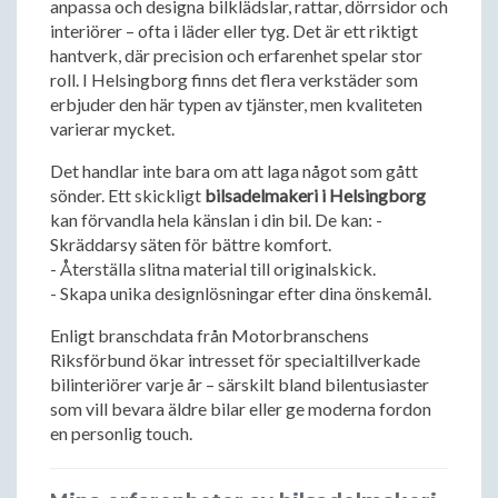
anpassa och designa bilklädslar, rattar, dörrsidor och
interiörer – ofta i läder eller tyg. Det är ett riktigt
hantverk, där precision och erfarenhet spelar stor
roll. I Helsingborg finns det flera verkstäder som
erbjuder den här typen av tjänster, men kvaliteten
varierar mycket.
Det handlar inte bara om att laga något som gått
sönder. Ett skickligt
bilsadelmakeri i Helsingborg
kan förvandla hela känslan i din bil. De kan: -
Skräddarsy säten för bättre komfort.
- Återställa slitna material till originalskick.
- Skapa unika designlösningar efter dina önskemål.
Enligt branschdata från Motorbranschens
Riksförbund ökar intresset för specialtillverkade
bilinteriörer varje år – särskilt bland bilentusiaster
som vill bevara äldre bilar eller ge moderna fordon
en personlig touch.