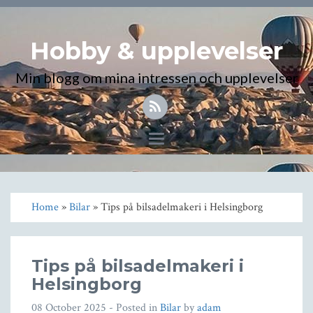
Hobby & upplevelser
Min blogg om mina intressen och upplevelser
Toggle
navigation
Home
»
Bilar
» Tips på bilsadelmakeri i Helsingborg
Tips på bilsadelmakeri i
Helsingborg
08 October 2025
- Posted in
Bilar
by
adam