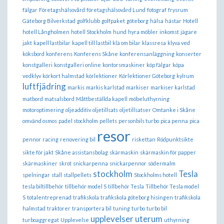
fälgar
Företagshälsovård
företagshälsovård Lund
fotograf
frysrum
Gäteborg Bilverkstad
golfklubb
golfpaket
göteborg
hälsa
hästar
Hotell
hotell Långholmen
hotell Stockholm
hund
hyra möbler
inkomst
jägare
jakt
kapell lastbilar
kapell till lastbil
klä om bilar
klassresa
klyva ved
köksbord
konferens
Konferens Skåne
konferensanläggning
konserter
konstgalleri
konstgalleri online
kontorsmaskiner
köp fälgar
köpa
vedklyv
körkort halmstad
körlektioner
Körlektioner Göteborg
kylrum
luftfjädring
markis
markis karlstad
markiser
markiser karlstad
matbord
matsalsbord
Måttbeställda kapell
möbeluthyrning
motoroptimering
oljeadditiv
oljetillsats
oljetillsatser
Omtanke i Skåne
omvänd osmos
padel stockholm
pellets
personbils turbo
pica penna
pica
resor
pennor
racing
renovering bil
riskettan
Rödpunktsikte
sikte för jakt
Skåne assistansbolag
skärmaskin
skärmaskin för papper
skärmaskiner
skrot
snickarpenna
snickarpennor
södermalm
stockholm
Tesla
spelningar
stall
stallpellets
Stockholms hotell
tesla biltillbehör
tillbehör model S
tillbehör Tesla
Tillbehör Tesla model
S
totalentreprenad
trafikskola
trafikskola göteborg hisingen
trafikskola
halmstad
traktorer
transportera bil
tuning
turbo
turbo bil
upplevelser
uterum
turboaggregat
Upplevelse
uthyrning