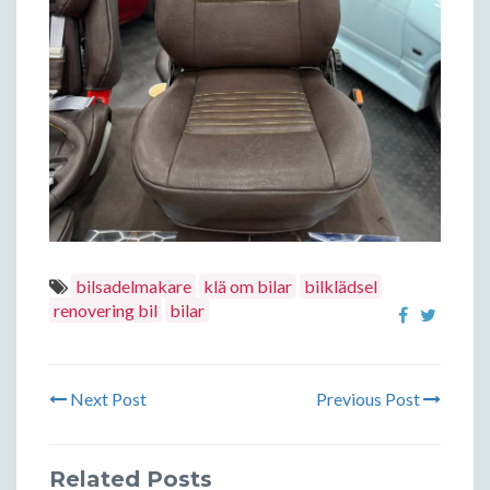
bilsadelmakare
klä om bilar
bilklädsel
renovering bil
bilar
Next Post
Previous Post
Related Posts