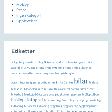
Hobby
Resor
Ingen kategori
Upplevelser
Etiketter
art gallery
assistansbolag Skåne
attefallshus två våningar attefall
attefallshus 40 kvm attefallshus byggsats attefallshus
auktioner
avsalta havsvatten
avsaltning
avsaltning östersjön
bilar
avsaltningsanläggning
b-vitaminer
Bil Air Center
bildelar
bilklädsel
bilsadelmakare
bilskrot
Bilskrot i trollhättan
biltransport
bilturbo
Bilverkstad Göteborg
boka padel
bokningssytem
bröllopsalbum
bröllopsfotograf
bromsoksfärg
Bussbolag i Lidköping
bussbolag
Lidköping
bussresor Lidköping
byggfirma
byggföretag
byggkompaniet
chiptuning
coilovers
cz pistoler
djur
ECU-tuning
evenemang
events